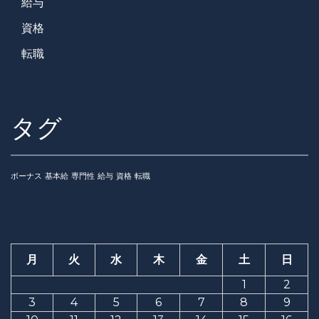
給与
資格
転職
タグ
ボーナス
基本給
専門性
給与
資格
転職
月
火
水
木
金
土
日
1
2
3
4
5
6
7
8
9