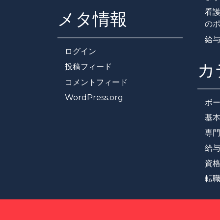
看
メタ情報
の
給
ログイン
カ
投稿フィード
コメントフィード
WordPress.org
ボ
基
専
給
資
転