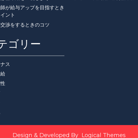
護師が給与アップを目指すとき
ポイント
与交渉をするときのコツ
テゴリー
ーナス
本給
門性
与
格
職
Design & Developed By
Logical Themes