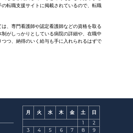
手の転職支援サイトに掲載されているので、転職
ては、専門看護師や認定看護師などの資格を取る
体制がしっかりとしている病院の詳細や、在職中
りつつ、納得のいく給与も手に入れられるはずで
月
火
水
木
金
土
日
1
2
3
4
5
6
7
8
9